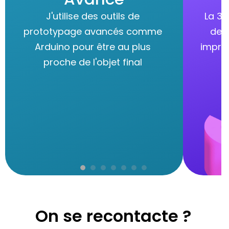
J'utilise des outils de 
La 3D
prototypage avancés comme 
des 
Arduino pour être au plus 
imprim
proche de l'objet final 
U
On se recontacte ?