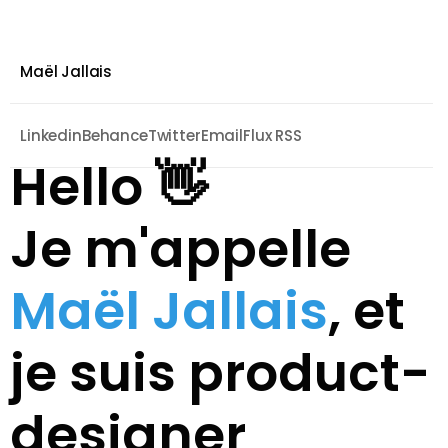
Maël Jallais
Linkedin
Behance
Twitter
Email
Flux RSS
Hello 👋
Je m'appelle 
Maël Jallais
, et 
je suis product-
designer 