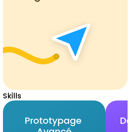
Skills
Prototypage 
De 
Avancé