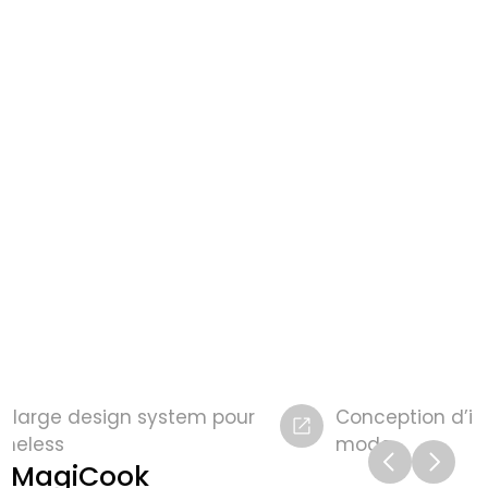
n large design system pour 
Conception d’int
imeless
mode
MagiCook