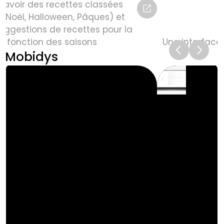
 y avoir des recettes classées 
(Noël, Halloween, Pâques) et 
suggestions de recettes pour la 
 fonction des saisons
Une interface
Mobidys